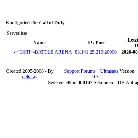
Konfiguriert für:
Call of Duty
Serverliste
Letz
Name
IP / Port
U
-=]GST[=-BATTLE ARENA
83.141.25.210:20000
2026-08
Created 2005-2008 - By
Support Forums
|
Ultrastats
Version
deltaray
0.3.12
Seite erstellt in:
0.0167
Sekunden | DB Abfra